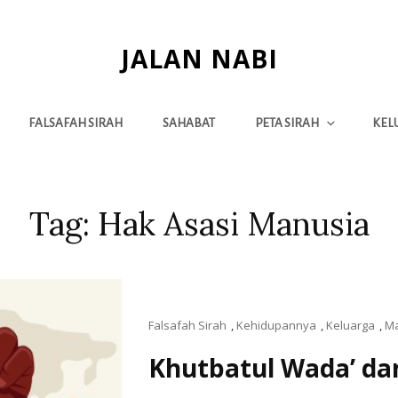
JALAN NABI
FALSAFAH SIRAH
SAHABAT
PETA SIRAH
KEL
Tag:
Hak Asasi Manusia
Falsafah Sirah
,
Kehidupannya
,
Keluarga
,
M
Khutbatul Wada’ d