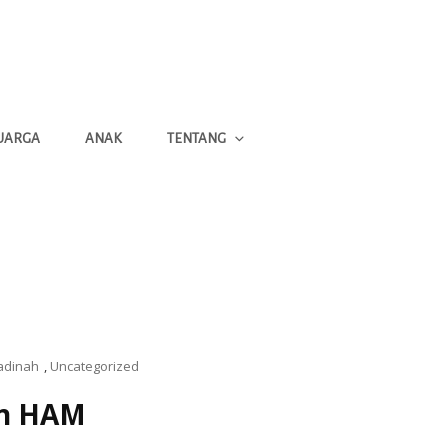
UARGA
ANAK
TENTANG
adinah
,
Uncategorized
an HAM