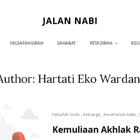
JALAN NABI
FALSAFAH SIRAH
SAHABAT
PETA SIRAH
KEL
Author:
Hartati Eko Wardan
Falsafah Sirah
,
Keluarga
,
Keseharian Nabi
,
Kemuliaan Akhlak R