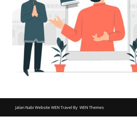
Jalan Nabi Website WEN Travel By
WEN Themes