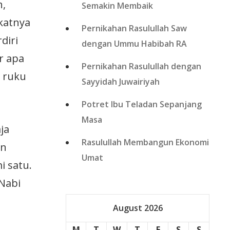
h,
Semakin Membaik
katnya
Pernikahan Rasulullah Saw
diri
dengan Ummu Habibah RA
r apa
Pernikahan Rasulullah dengan
 ruku
Sayyidah Juwairiyah
Potret Ibu Teladan Sepanjang
Masa
ja
Rasulullah Membangun Ekonomi
un
Umat
i satu.
 Nabi
August 2026
M
T
W
T
F
S
S