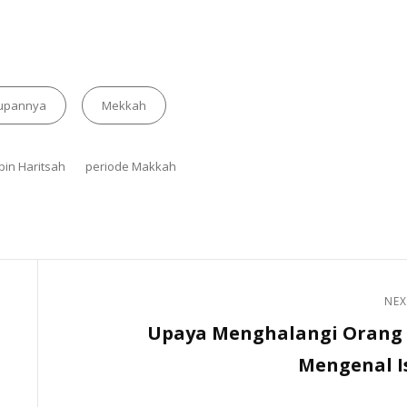
upannya
Mekkah
bin Haritsah
periode Makkah
NEX
Upaya Menghalangi Orang 
Mengenal I