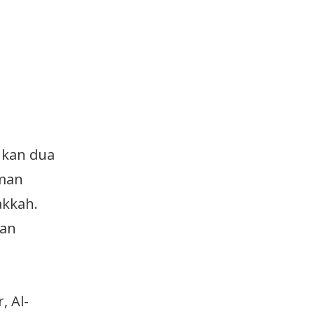
ukan dua
iman
akkah.
kan
, Al-