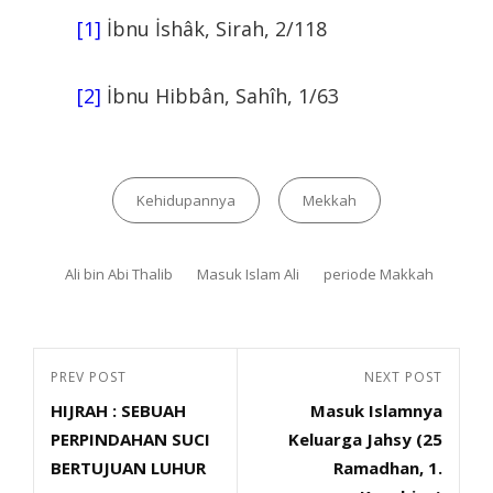
[1]
İbnu İshâk, Sirah, 2/118
[2]
İbnu Hibbân, Sahîh, 1/63
Kehidupannya
Mekkah
Ali bin Abi Thalib
Masuk Islam Ali
periode Makkah
PREV POST
NEXT POST
HIJRAH : SEBUAH
Masuk Islamnya
PERPINDAHAN SUCI
Keluarga Jahsy (25
BERTUJUAN LUHUR
Ramadhan, 1.