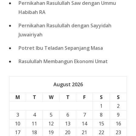
Pernikahan Rasulullah Saw dengan Ummu
Habibah RA
Pernikahan Rasulullah dengan Sayyidah
Juwairiyah
Potret Ibu Teladan Sepanjang Masa
Rasulullah Membangun Ekonomi Umat
August 2026
M
T
W
T
F
S
S
1
2
3
4
5
6
7
8
9
10
11
12
13
14
15
16
17
18
19
20
21
22
23